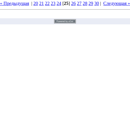
« Предыдущая
|
20
21
22
23
24
[
25
]
26
27
28
29
30
|
Следующая »